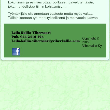
koko tiimiin ja esimies ottaa roolikseen palvelutehtävän,
joka mahdollistaa tiimin kehittymisen.
Työntekijälle siis annetaan vastuuta mutta myös valtaa.
Tällöin koetaan työ merkityksellisenä ja motivaatio kasvaa.
Copyright ©
2019.
Viherkallio Ky
Joomla template
created with Artisteer.