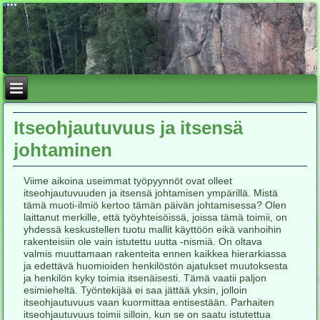
Itseohjautuvuus ja itsensä
johtaminen
Viime aikoina useimmat työpyynnöt ovat olleet
itseohjautuvuuden ja itsensä johtamisen ympärillä. Mistä
tämä muoti-ilmiö kertoo tämän päivän johtamisessa? Olen
laittanut merkille, että työyhteisöissä, joissa tämä toimii, on
yhdessä keskustellen tuotu mallit käyttöön eikä vanhoihin
rakenteisiin ole vain istutettu uutta -nismiä. On oltava
valmis muuttamaan rakenteita ennen kaikkea hierarkiassa
ja edettävä huomioiden henkilöstön ajatukset muutoksesta
ja henkilön kyky toimia itsenäisesti. Tämä vaatii paljon
esimieheltä. Työntekijää ei saa jättää yksin, jolloin
itseohjautuvuus vaan kuormittaa entisestään. Parhaiten
itseohjautuvuus toimii silloin, kun se on saatu istutettua